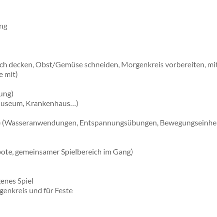
ung
isch decken, Obst/Gemüse schneiden, Morgenkreis vorbereiten, mi
e mit)
rung)
, Museum, Krankenhaus…)
e (Wasseranwendungen, Entspannungsübungen, Bewegungseinheite
bote, gemeinsamer Spielbereich im Gang)
enes Spiel
enkreis und für Feste